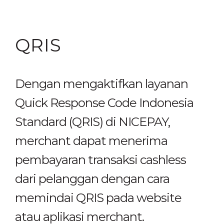
QRIS
Dengan mengaktifkan layanan
Quick Response Code Indonesia
Standard (QRIS) di NICEPAY,
merchant dapat menerima
pembayaran transaksi cashless
dari pelanggan dengan cara
memindai QRIS pada website
atau aplikasi merchant.