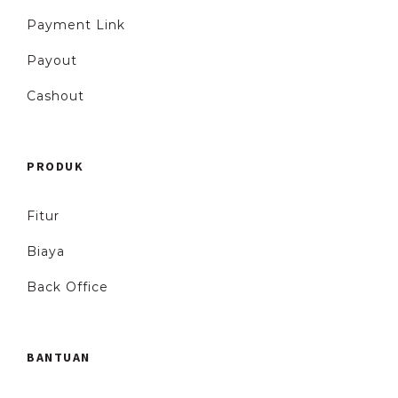
Payment Link
Payout
Cashout
PRODUK
Fitur
Biaya
Back Office
BANTUAN