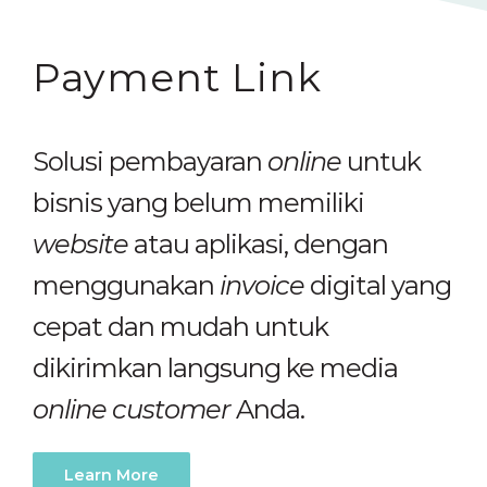
Payment Link
Solusi pembayaran
online
untuk
bisnis yang belum memiliki
website
atau aplikasi, dengan
menggunakan
invoice
digital yang
cepat dan mudah untuk
dikirimkan langsung ke media
online
customer
Anda.
Learn More