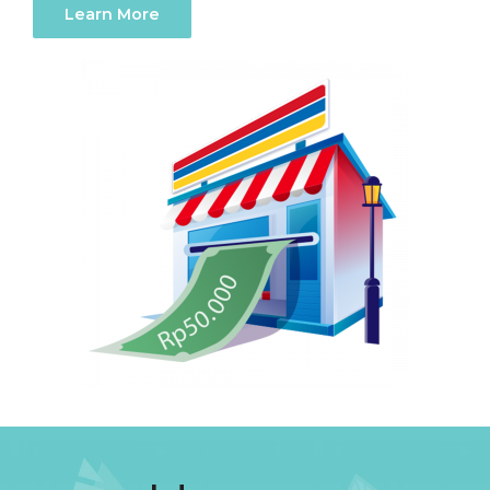
Learn More