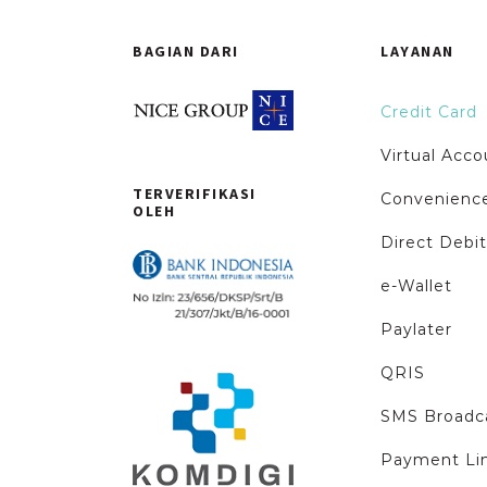
BAGIAN DARI
LAYANAN
Credit Card
Virtual Acco
TERVERIFIKASI
Convenience
OLEH
Direct Debit
e-Wallet
Paylater
QRIS
SMS Broadc
Payment Li