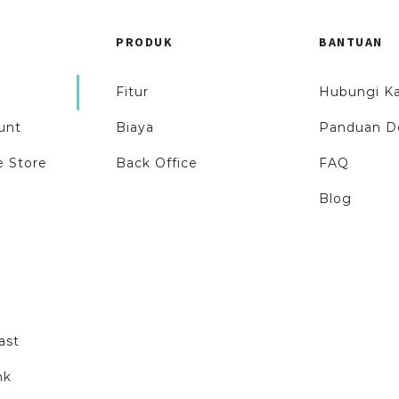
PRODUK
BANTUAN
Fitur
Hubungi K
unt
Biaya
Panduan D
 Store
Back Office
FAQ
Blog
ast
nk